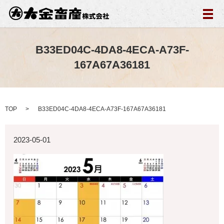
メ
B33ED04C-4DA8-4ECA-A73F-
167A67A36181
TOP
B33ED04C-4DA8-4ECA-A73F-167A67A36181
2023-05-01