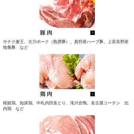
サチク麦王、古川ポーク（熟撰豚）、真狩産ハーブ豚、上富良野産
地養豚 など
桜姫鶏、知床鶏、中札内田舎とり、滝川合鴨、名古屋コーチン 比
内鶏 など