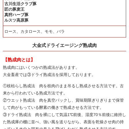
古川生活クラブ豚
匠の豚麦王
真狩ハーブ豚
ルスツ高原豚
ロース、カタロース、モモ、バラ
大金式ドライエージング熟成肉
【熟成肉とは】
熟成肉にはいくつかの熟成法があります。
大金畜産では③ドライ熟成法を採用しております。
①枝枯らし熟成法 肉を枝肉のまま吊るし熟成させる方法です。古
来から行われている熟成方法です。
②ウエット熟成法 肉を真空パックし、賞味期限ぎりぎりまで保管
して肉がもっている酵素の働きで熟成させる方法です。
③ドライ熟成法 肉を裸にして気温1℃前後、湿度70％前後に維持し
た熟成庫の棚に並べ、強い風を送りながら、表面を乾燥させ肉の持