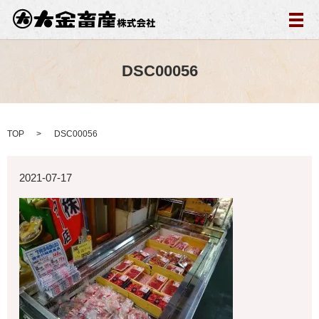
メ
DSC00056
TOP
DSC00056
2021-07-17