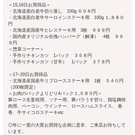
＜15,16日お買得品＞
・北海道産白老牛切り落し 100g ６９８円
・北海道産白老牛サーロインステーキ用 100g １,８８０
円
・北海道産国産牛ヒレステーキ用 3枚 ９９９円
・国内産オリジナル合挽ハンバーグ（解凍） 4枚 ９９
９円
＜惣菜コーナー＞
・手作りチキンカツ 1パック ３５８円
・手作りチキンカツ（甘辛） 1パック ３７８円
＜17~20日お買得品
・北海道産国産牛リブロースステーキ用 1枚 ５４０円
（200枚限定）
＜お肉のパックよりどり4パック１,０８０円＞
豚ロース生姜焼用、ソテー用、豚バラうす切り、鶏塩麹焼
肉用、ベーコン、ウインナー、ロースハムスライス、 春
巻、牛サイコロステーキetc
◎年に一度の大変お買得な企画に是非、ご来店お待ちして
います。