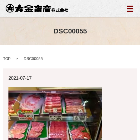
メ
DSC00055
TOP
DSC00055
2021-07-17