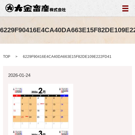
メ
6229F90416E4CA40DA663E15F82DE109E2
TOP
6229F90416E4CA40DA663E15F82DE109E222FD41
2026-01-24