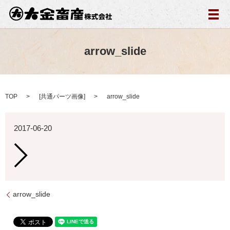
メ
arrow_slide
TOP
[
共通パーツ画像
]
arrow_slide
2017-06-20
arrow_slide